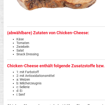
(abwählbare) Zutaten von Chicken-Cheese:
Käse
Tomaten
Zwiebeln
Salat
Snack Dressing
Chicken-Cheese enthält folgende Zusatzstoffe bzw.
1: mit Farbstoff
2: mit Antioxidationsmittel
a: Weizen
b: Milcherzeugnis
c: Sellerie
d: Ei
i: Senf