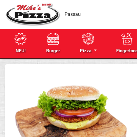
Passau
NEU!
Burger
Pizza
Fingerfoo