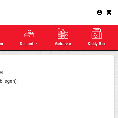
en
Dessert
Getränke
Kiddy Box
ng
b legen):